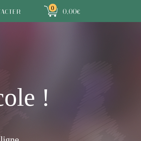
0
ACTER
0.00
€
ole !
ligne